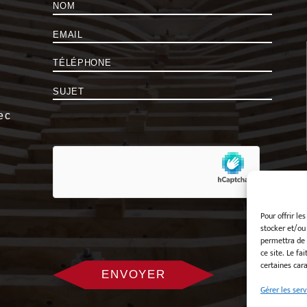
Nom
*
E-
mail
*
Téléphone
*
Sujet
*
ec
hCaptcha
Pour offrir le
é
stocker et/ou
permettra de 
ce site. Le fa
certaines cara
Gérer les serv