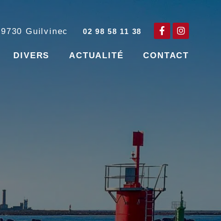
29730
Guilvinec
02 98 58 11 38
DIVERS
ACTUALITÉ
CONTACT