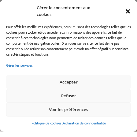
Gérer le consentement aux
cookies
Pour offrir les meilleures expériences, nous utilisons des technologies telles que les
cookies pour stocker et/ou accéder aux informations des appareils. Le fait de
consentir à ces technologies nous permettra de traiter des données telles que le
Il semble que nous ne trouvions pas ce que vous
comportement de navigation ou les ID uniques sur ce site. Le fait de ne pas
cherchez.
consentir ou de retirer son consentement peut avoir un effet négatif sur certaines
caractéristiques et fonctions.
Gérer les services
Contactez-nous
Accepter
Refuser
Nom
*
Voir les préférences
E-
mail
*
Politique de cookies
Déclaration de confidentialité
Téléphone
*