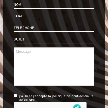
Nom
*
E-
mail
*
Téléphone
*
Sujet
*
Message
*
RGPD
j’ai lu et j'accepte la politique de confidentialité
de ce site.
hCaptcha