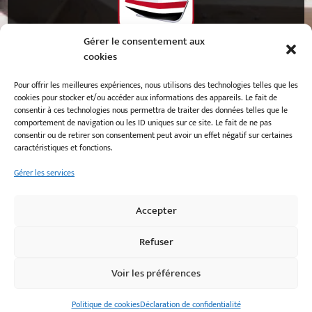
Gérer le consentement aux
cookies
50 rue Jean Baudry
29730
Guilvinec
Pour offrir les meilleures expériences, nous utilisons des technologies telles que les
cookies pour stocker et/ou accéder aux informations des appareils. Le fait de
consentir à ces technologies nous permettra de traiter des données telles que le
02 98 58 11 38
comportement de navigation ou les ID uniques sur ce site. Le fait de ne pas
consentir ou de retirer son consentement peut avoir un effet négatif sur certaines
caractéristiques et fonctions.
Mentions légales
Gérer les services
Politique de cookies
Déclaration de confidentialité
Accepter
Refuser
Voir les préférences
Développé par
e-Ness, création de site internet et
agence Web
Politique de cookies
Déclaration de confidentialité