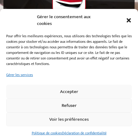
Gérer le consentement aux
cookies
50 rue Jean Baudry
29730
Guilvinec
Pour offrir les meilleures expériences, nous utilisons des technologies telles que les
cookies pour stocker et/ou accéder aux informations des appareils. Le fait de
consentir à ces technologies nous permettra de traiter des données telles que le
02 98 58 11 38
comportement de navigation ou les ID uniques sur ce site. Le fait de ne pas
consentir ou de retirer son consentement peut avoir un effet négatif sur certaines
caractéristiques et fonctions.
Mentions légales
Gérer les services
Politique de cookies
Déclaration de confidentialité
Accepter
Refuser
Voir les préférences
Développé par
e-Ness, création de site internet et
agence Web
Politique de cookies
Déclaration de confidentialité